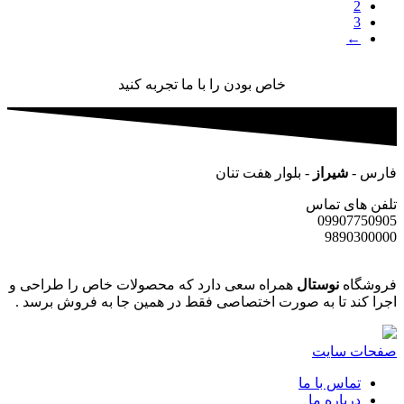
2
3
←
خاص بودن را با ما تجربه کنید
فارس -
شیراز
- بلوار هفت تنان
تلفن های تماس
09907750905
9890300000
فروشگاه
نوستال
همراه سعی دارد که محصولات خاص را طراحی و
اجرا کند تا به صورت اختصاصی فقط در همین جا به فروش برسد .
صفحات سایت
تماس با ما
درباره ما