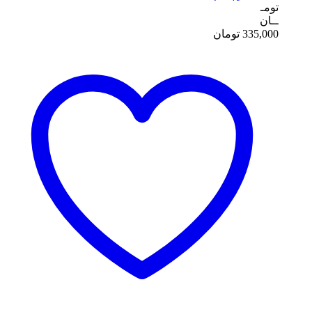
تومـ
ــان
335,000
تومان