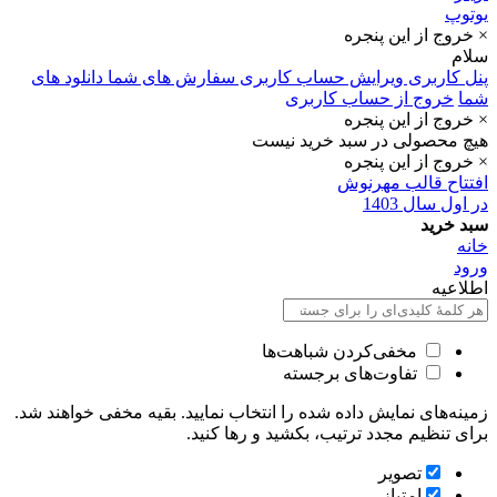
یوتوپ
× خروج از این پنجره
سلام
پنل کاربری
ویرایش حساب کاربری
سفارش های شما
دانلود های
شما
خروج از حساب کاربری
× خروج از این پنجره
هیچ محصولی در سبد خرید نیست
× خروج از این پنجره
افتتاح قالب مهرنوش
در اول سال 1403
سبد خرید
خانه
ورود
اطلاعیه
مخفی‌کردن شباهت‌ها
تفاوت‌های برجسته
زمینه‌های نمایش داده شده را انتخاب نمایید. بقیه مخفی خواهند شد.
برای تنظیم مجدد ترتیب، بکشید و رها کنید.
تصویر
امتیاز