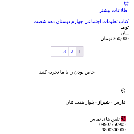
اطلاعات بیشتر
کتاب تعلیمات اجتماعی چهارم دبستان دهه شصت
تومـ
ــان
360,000
تومان
←
3
2
1
خاص بودن را با ما تجربه کنید
فارس -
شیراز
- بلوار هفت تنان
تلفن های تماس
09907750905
9890300000