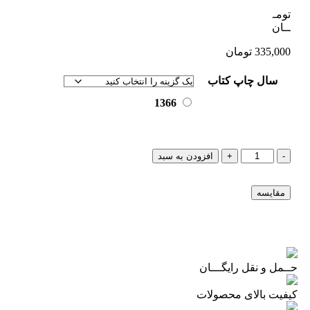
تومـ
ــان
335,000
تومان
سال چاپ کتاب
1366
-
+
افزودن به سبد
مقایسه
حــمل و نقل رایگـــان
کیفیت بالای محصولات