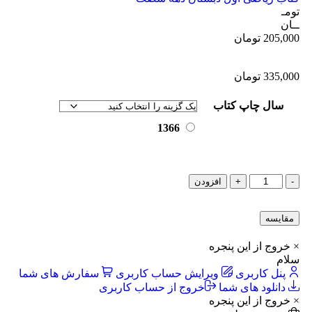
تومـ
ــان
205,000
تومان
335,000
تومان
سال چاپ کتاب
1366
-
+
افزودن
مقایسه
× خروج از این پنجره
سلام
پنل کاربری
ویرایش حساب کاربری
سفارش های شما
دانلود های شما
خروج از حساب کاربری
× خروج از این پنجره