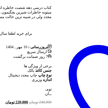
کتاب درسی دهه شصت خاطره انگی
میتونه خاطرات شیرین بچگیمون رو
مجدد ولی در شبیه ترین حالت م
برای خرید لطفا سال 
بروزرسانی :
16 مهر , 1404
ارسال سریع
7 روز ضمانت برگشت
برخی از ویژگی ها
جنس کاغذ
بالک
نوع چاپ
چاپ مجدد دیجیتال
اندازه
وزیری
تومـ
ــان
240,000
تومان
220,000
تومان