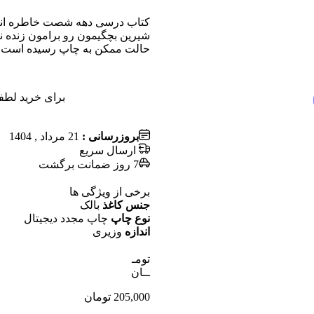
کتاب درسی دهه شصت خاطره انگی
شیرین بچگیمون رو برامون زنده ن
حالت ممکن به چاپ رسیده است
برای خرید لطفا
بروزرسانی :
21 مرداد , 1404
ارسال سریع
7 روز ضمانت برگشت
برخی از ویژگی ها
جنس کاغذ
بالک
نوع چاپ
چاپ مجدد دیجیتال
اندازه
وزیری
تومـ
ــان
205,000
تومان