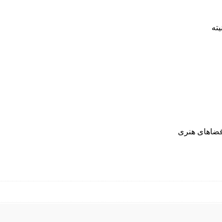
یته
 فضاهای هنری