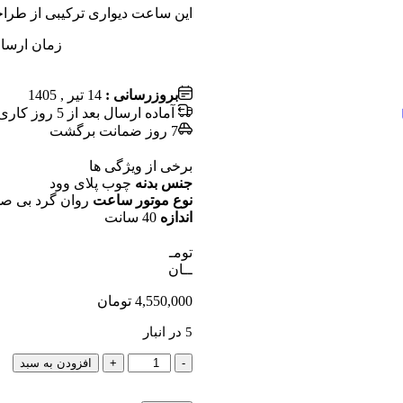
این ساعت دیواری ترکیبی از طرا
زمان ارسال از زم
بروزرسانی :
14 تیر , 1405
آماده ارسال بعد از 5 روز کاری
7 روز ضمانت برگشت
برخی از ویژگی ها
جنس بدنه
چوب پلای وود
نوع موتور ساعت
روان گرد بی صد
اندازه
40 سانت
تومـ
ــان
4,550,000
تومان
5 در انبار
-
+
افزودن به سبد