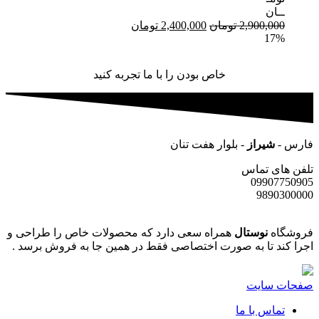
ــان
قیمت
قیمت
2,900,000
تومان
2,400,000
تومان
17%
اصلی:
فعلی:
2,900,000 تومان
2,400,000 تومان.
بود.
خاص بودن را با ما تجربه کنید
فارس -
شیراز
- بلوار هفت تنان
تلفن های تماس
09907750905
9890300000
فروشگاه
نوستال
همراه سعی دارد که محصولات خاص را طراحی و
اجرا کند تا به صورت اختصاصی فقط در همین جا به فروش برسد .
صفحات سایت
تماس با ما