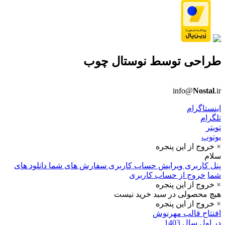
طراحی توسط
نوستال چوب
info@
Nostal
.ir
اینستاگرام
تلگرام
تویتر
یوتوپ
× خروج از این پنجره
سلام
پنل کاربری
ویرایش حساب کاربری
سفارش های شما
دانلود های
شما
خروج از حساب کاربری
× خروج از این پنجره
هیچ محصولی در سبد خرید نیست
× خروج از این پنجره
افتتاح قالب مهرنوش
در اول سال 1403