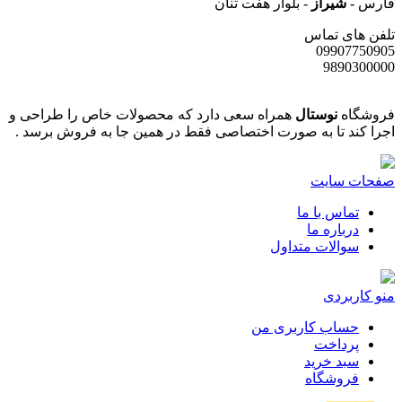
فارس -
شیراز
- بلوار هفت تنان
تلفن های تماس
09907750905
9890300000
فروشگاه
نوستال
همراه سعی دارد که محصولات خاص را طراحی و
اجرا کند تا به صورت اختصاصی فقط در همین جا به فروش برسد .
صفحات سایت
تماس با ما
درباره ما
سوالات متداول
منو کاربردی
حساب کاربری من
پرداخت
سبد خرید
فروشگاه