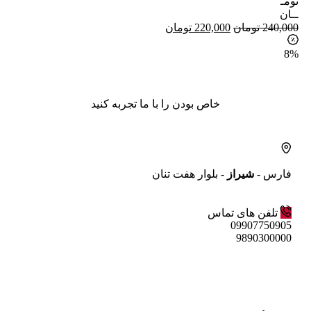
تومـ
ــان
240,000
تومان
220,000
تومان
8%
خاص بودن را با ما تجربه کنید
فارس -
شیراز
- بلوار هفت تنان
تلفن های تماس
09907750905
9890300000