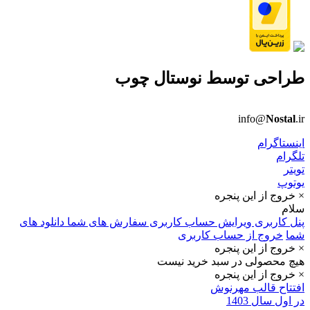
طراحی توسط
نوستال چوب
info@
Nostal
.ir
اینستاگرام
تلگرام
تویتر
یوتوپ
× خروج از این پنجره
سلام
پنل کاربری
ویرایش حساب کاربری
سفارش های شما
دانلود های
شما
خروج از حساب کاربری
× خروج از این پنجره
هیچ محصولی در سبد خرید نیست
× خروج از این پنجره
افتتاح قالب مهرنوش
در اول سال 1403