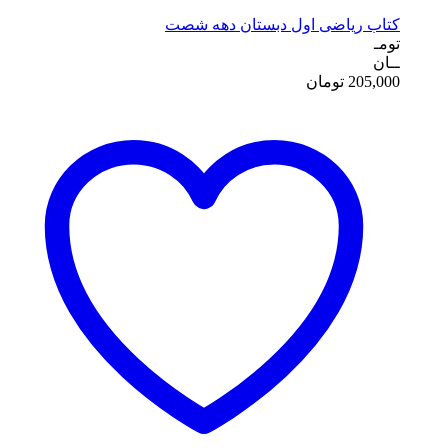
کتاب ریاضی اول دبستان دهه شصت
تومـ
ــان
205,000
تومان