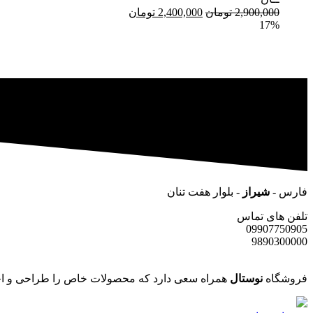
قیمت
قیمت
2,900,000
تومان
2,400,000
تومان
17%
اصلی:
فعلی:
2,900,000 تومان
2,400,000 تومان.
بود.
فارس -
شیراز
- بلوار هفت تنان
تلفن های تماس
09907750905
9890300000
فروشگاه
نوستال
همراه سعی دارد که محصولات خاص را طراحی و اجر