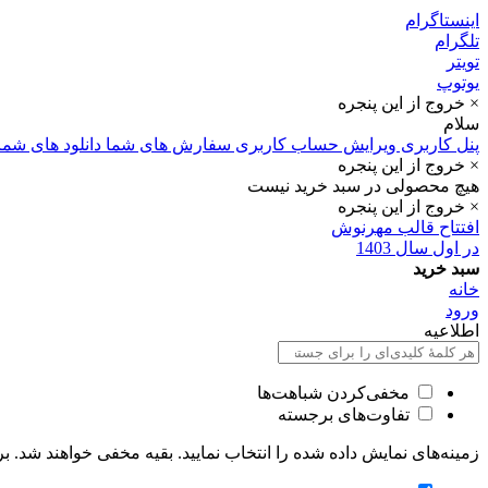
اینستاگرام
تلگرام
تویتر
یوتوپ
× خروج از این پنجره
سلام
پنل کاربری
ویرایش حساب کاربری
سفارش های شما
دانلود های شما
× خروج از این پنجره
هیچ محصولی در سبد خرید نیست
× خروج از این پنجره
افتتاح قالب مهرنوش
در اول سال 1403
سبد خرید
خانه
ورود
اطلاعیه
مخفی‌کردن شباهت‌ها
تفاوت‌های برجسته
زمینه‌های نمایش داده شده را انتخاب نمایید. بقیه مخفی خواهند شد. بر