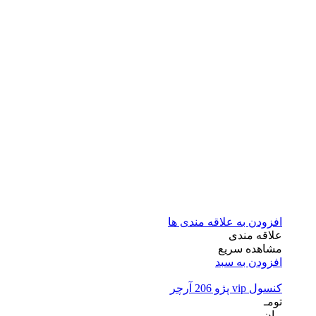
افزودن به علاقه مندی ها
علاقه مندی
مشاهده سریع
افزودن به سبد
کنسول vip پژو 206 آرچر
تومـ
ــان