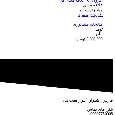
افزودن به علاقه مندی ها
علاقه مندی
مشاهده سریع
افزودن به سبد
کتابخانه مینیاتوری
تومـ
ــان
3,380,000
تومان
فارس -
شیراز
- بلوار هفت تنان
تلفن های تماس
09907750905