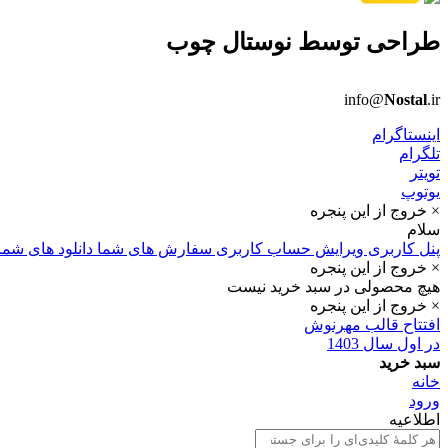
طراحی توسط
نوستال چوب
info@
Nostal
.ir
اینستاگرام
تلگرام
تویتر
یوتوپ
× خروج از این پنجره
سلام
پنل کاربری
ویرایش حساب کاربری
سفارش های شما
دانلود های شما
× خروج از این پنجره
هیچ محصولی در سبد خرید نیست
× خروج از این پنجره
افتتاح قالب مهرنوش
در اول سال 1403
سبد خرید
خانه
ورود
اطلاعیه