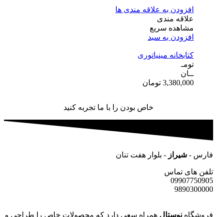
افزودن به علاقه مندی ها
علاقه مندی
مشاهده سریع
افزودن به سبد
کتابخانه مینیاتوری
تومـ
ــان
3,380,000
تومان
خاص بودن را با ما تجربه کنید
فارس -
شیراز
- بلوار هفت تنان
تلفن های تماس
09907750905
9890300000
فروشگاه
نوستال
همراه سعی دارد که محصولات خاص را طراحی و