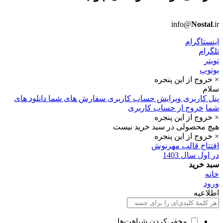
info@
Nostal
.ir
اینستاگرام
تلگرام
تویتر
یوتوپ
× خروج از این پنجره
سلام
پنل کاربری
ویرایش حساب کاربری
سفارش های شما
دانلود های
شما
خروج از حساب کاربری
× خروج از این پنجره
هیچ محصولی در سبد خرید نیست
× خروج از این پنجره
افتتاح قالب مهرنوش
در اول سال 1403
سبد خرید
خانه
ورود
اطلاعیه
مخفی‌کردن شباهت‌ها