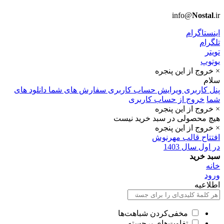
info@
Nostal
.ir
اینستاگرام
تلگرام
تویتر
یوتوپ
× خروج از این پنجره
سلام
پنل کاربری
ویرایش حساب کاربری
سفارش های شما
دانلود های
شما
خروج از حساب کاربری
× خروج از این پنجره
هیچ محصولی در سبد خرید نیست
× خروج از این پنجره
افتتاح قالب مهرنوش
در اول سال 1403
سبد خرید
خانه
ورود
اطلاعیه
مخفی‌کردن شباهت‌ها
تفاوت‌های برجسته