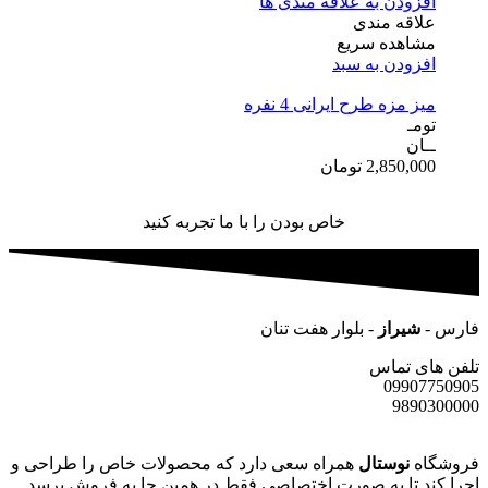
افزودن به علاقه مندی ها
علاقه مندی
مشاهده سریع
افزودن به سبد
میز مزه طرح ایرانی 4 نفره
تومـ
ــان
2,850,000
تومان
خاص بودن را با ما تجربه کنید
فارس -
شیراز
- بلوار هفت تنان
تلفن های تماس
09907750905
9890300000
فروشگاه
نوستال
همراه سعی دارد که محصولات خاص را طراحی و
اجرا کند تا به صورت اختصاصی فقط در همین جا به فروش برسد .