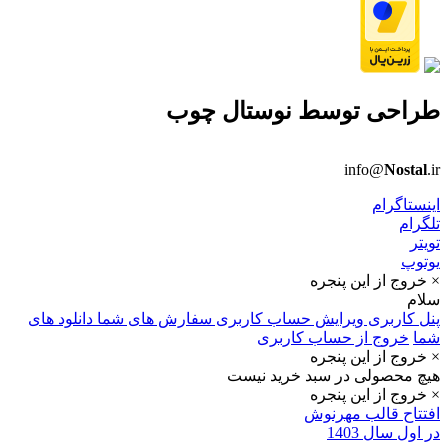
طراحی توسط
نوستال چوب
info@
Nostal
.ir
اینستاگرام
تلگرام
تویتر
یوتوپ
× خروج از این پنجره
سلام
پنل کاربری
ویرایش حساب کاربری
سفارش های شما
دانلود های
شما
خروج از حساب کاربری
× خروج از این پنجره
هیچ محصولی در سبد خرید نیست
× خروج از این پنجره
افتتاح قالب مهرنوش
در اول سال 1403