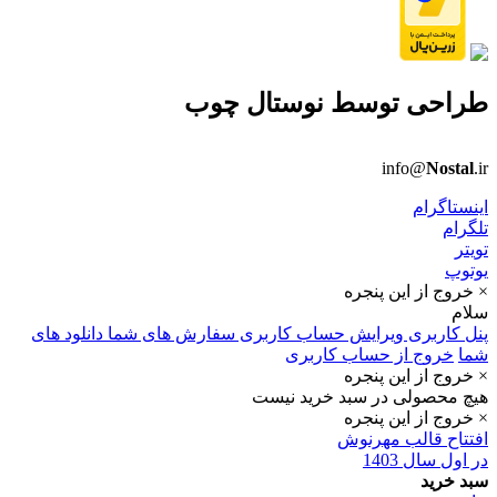
طراحی توسط
نوستال چوب
info@
Nostal
.ir
اینستاگرام
تلگرام
تویتر
یوتوپ
× خروج از این پنجره
سلام
پنل کاربری
ویرایش حساب کاربری
سفارش های شما
دانلود های
شما
خروج از حساب کاربری
× خروج از این پنجره
هیچ محصولی در سبد خرید نیست
× خروج از این پنجره
افتتاح قالب مهرنوش
در اول سال 1403
سبد خرید