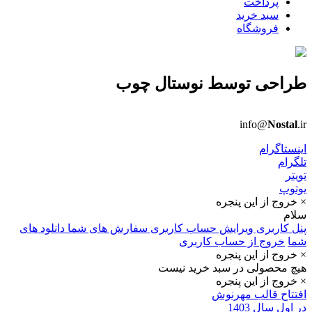
پرداخت
سبد خرید
فروشگاه
طراحی توسط
نوستال چوب
info@
Nostal
.ir
اینستاگرام
تلگرام
تویتر
یوتوپ
× خروج از این پنجره
سلام
پنل کاربری
ویرایش حساب کاربری
سفارش های شما
دانلود های
شما
خروج از حساب کاربری
× خروج از این پنجره
هیچ محصولی در سبد خرید نیست
× خروج از این پنجره
افتتاح قالب مهرنوش
در اول سال 1403