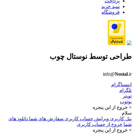
پرداخت
سبد خرید
فروشگاه
طراحی توسط
نوستال چوب
info@
Nostal
.ir
اینستاگرام
تلگرام
تویتر
یوتوپ
× خروج از این پنجره
سلام
پنل کاربری
ویرایش حساب کاربری
سفارش های شما
دانلود های
شما
خروج از حساب کاربری
× خروج از این پنجره