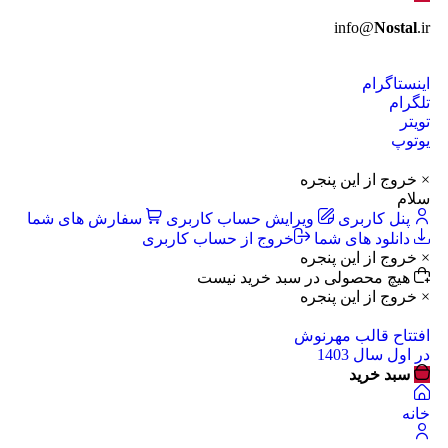
info@
Nostal
.ir
اینستاگرام
تلگرام
تویتر
یوتوپ
× خروج از این پنجره
سلام
پنل کاربری
ویرایش حساب کاربری
سفارش های شما
دانلود های شما
خروج از حساب کاربری
× خروج از این پنجره
هیچ محصولی در سبد خرید نیست
× خروج از این پنجره
افتتاح قالب مهرنوش
در اول سال 1403
سبد خرید
خانه