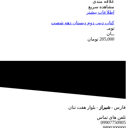
علاقه مندی
مشاهده سریع
اطلاعات بیشتر
کتاب دینی دوم دبستان دهه شصت
تومـ
ــان
205,000
تومان
فارس -
شیراز
- بلوار هفت تنان
تلفن های تماس
09907750905
9890300000