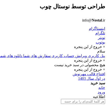
طراحی توسط
نوستال چوب
info@
Nostal
.ir
اینستاگرام
تلگرام
تویتر
یوتوپ
× خروج از این پنجره
سلام
پنل کاربری
ویرایش حساب کاربری
سفارش های شما
دانلود های شما
× خروج از این پنجره
هیچ محصولی در سبد خرید نیست
× خروج از این پنجره
افتتاح قالب مهرنوش
در اول سال 1403
سبد خرید
خانه
ورود
اطلاعیه