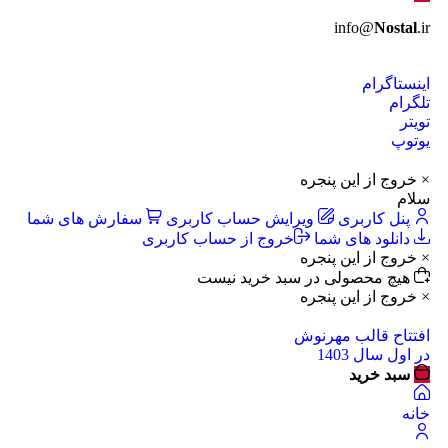
info@
Nostal
.ir
اینستاگرام
تلگرام
تویتر
یوتوپ
× خروج از این پنجره
سلام
پنل کاربری
ویرایش حساب کاربری
سفارش های شما
دانلود های شما
خروج از حساب کاربری
× خروج از این پنجره
هیچ محصولی در سبد خرید نیست
× خروج از این پنجره
افتتاح قالب مهرنوش
در اول سال 1403
سبد خرید
خانه