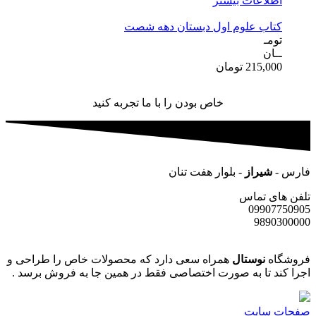
اطلاعات بیشتر
کتاب علوم اول دبستان دهه شصت
تومـ
ــان
215,000
تومان
خاص بودن را با ما تجربه کنید
فارس -
شیراز
- بلوار هفت تنان
تلفن های تماس
09907750905
9890300000
فروشگاه
نوستال
همراه سعی دارد که محصولات خاص را طراحی و
اجرا کند تا به صورت اختصاصی فقط در همین جا به فروش برسد .
صفحات سایت