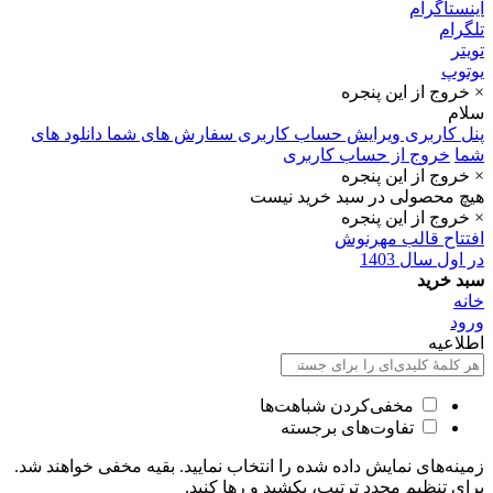
اینستاگرام
تلگرام
تویتر
یوتوپ
× خروج از این پنجره
سلام
پنل کاربری
ویرایش حساب کاربری
سفارش های شما
دانلود های
شما
خروج از حساب کاربری
× خروج از این پنجره
هیچ محصولی در سبد خرید نیست
× خروج از این پنجره
افتتاح قالب مهرنوش
در اول سال 1403
سبد خرید
خانه
ورود
اطلاعیه
مخفی‌کردن شباهت‌ها
تفاوت‌های برجسته
زمینه‌های نمایش داده شده را انتخاب نمایید. بقیه مخفی خواهند شد.
برای تنظیم مجدد ترتیب، بکشید و رها کنید.