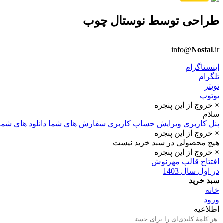
طراحی توسط
نوستال چوب
info@
Nostal
.ir
اینستاگرام
تلگرام
تویتر
یوتوپ
× خروج از این پنجره
سلام
پنل کاربری
ویرایش حساب کاربری
سفارش های شما
دانلود های شما
× خروج از این پنجره
هیچ محصولی در سبد خرید نیست
× خروج از این پنجره
افتتاح قالب مهرنوش
در اول سال 1403
سبد خرید
خانه
ورود
اطلاعیه