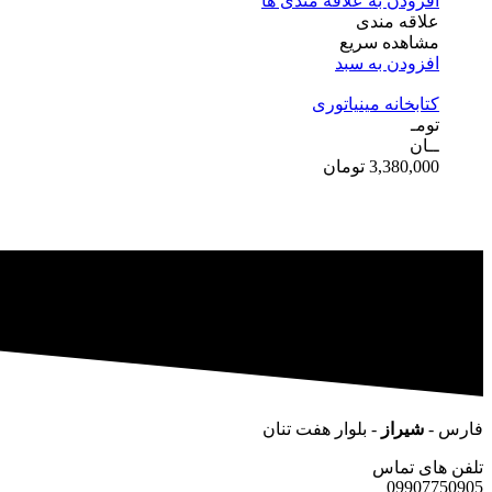
افزودن به علاقه مندی ها
علاقه مندی
مشاهده سریع
افزودن به سبد
کتابخانه مینیاتوری
تومـ
ــان
3,380,000
تومان
فارس -
شیراز
- بلوار هفت تنان
تلفن های تماس
09907750905