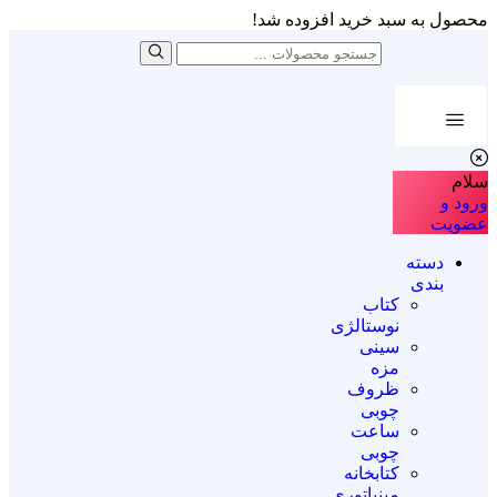
محصول به سبد خرید افزوده شد!
سلام
ورود و
عضویت
دسته
بندی
کتاب
نوستالژی
سینی
مزه
ظروف
چوبی
ساعت
چوبی
کتابخانه
مینیاتوری