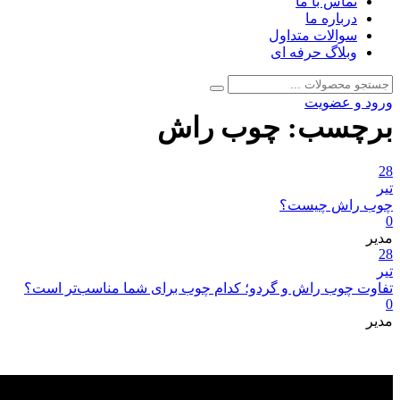
تماس با ما
درباره ما
سوالات متداول
وبلاگ حرفه ای
جستجو
جستجو
برای:
ورود و عضویت
برچسب:
چوب راش
28
تیر
چوب راش چیست؟
0
مدیر
28
تیر
تفاوت چوب راش و گردو؛ کدام چوب برای شما مناسب‌تر است؟
0
مدیر