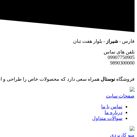
فارس -
شیراز
- بلوار هفت تنان
تلفن های تماس
09907750905
9890300000
فروشگاه
نوستال
همراه سعی دارد که محصولات خاص را طراحی و اجر
صفحات سایت
تماس با ما
درباره ما
سوالات متداول
منو کاربردی