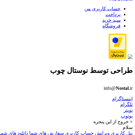
حساب کاربری من
پرداخت
سبد خرید
فروشگاه
طراحی توسط
نوستال چوب
info@
Nostal
.ir
اینستاگرام
تلگرام
تویتر
یوتوپ
× خروج از این پنجره
سلام
پنل کاربری
ویرایش حساب کاربری
سفارش های شما
دانلود های شما