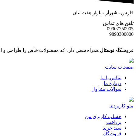
فارس -
شیراز
- بلوار هفت تنان
تلفن های تماس
09907750905
9890300000
فروشگاه
نوستال
همراه سعی دارد که محصولات خاص را طراحی و اجر
صفحات سایت
تماس با ما
درباره ما
سوالات متداول
منو کاربردی
حساب کاربری من
پرداخت
سبد خرید
فروشگاه