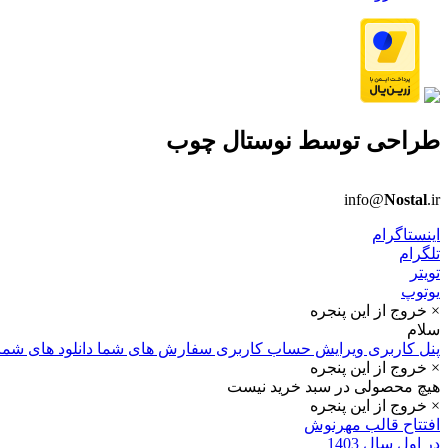
طراحی توسط
نوستال چوب
info@
Nostal
.ir
اینستاگرام
تلگرام
تویتر
یوتوپ
× خروج از این پنجره
سلام
پنل کاربری
ویرایش حساب کاربری
سفارش های شما
دانلود های شما
× خروج از این پنجره
هیچ محصولی در سبد خرید نیست
× خروج از این پنجره
افتتاح قالب مهرنوش
در اول سال 1403