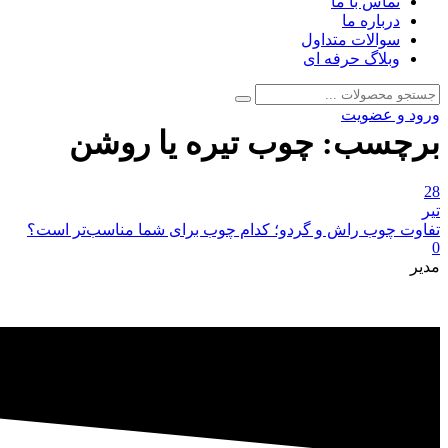
تماس با ما
درباره ما
سوالات متداول
وبلاگ حرفه ای
جستجو
جستجو
برای:
ورود و عضویت
برچسب:
چوب تیره یا روشن
28
تیر
تفاوت چوب راش و گردو؛ کدام چوب برای شما مناسب‌تر است؟
0
مدیر