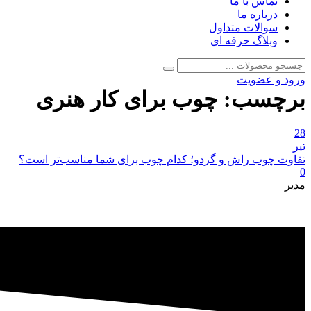
تماس با ما
درباره ما
سوالات متداول
وبلاگ حرفه ای
جستجو
جستجو
برای:
ورود و عضویت
برچسب:
چوب برای کار هنری
28
تیر
تفاوت چوب راش و گردو؛ کدام چوب برای شما مناسب‌تر است؟
0
مدیر