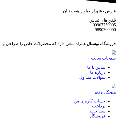
فارس -
شیراز
- بلوار هفت تنان
تلفن های تماس
09907750905
9890300000
فروشگاه
نوستال
همراه سعی دارد که محصولات خاص را طراحی و اجر
صفحات سایت
تماس با ما
درباره ما
سوالات متداول
منو کاربردی
حساب کاربری من
پرداخت
سبد خرید
فروشگاه