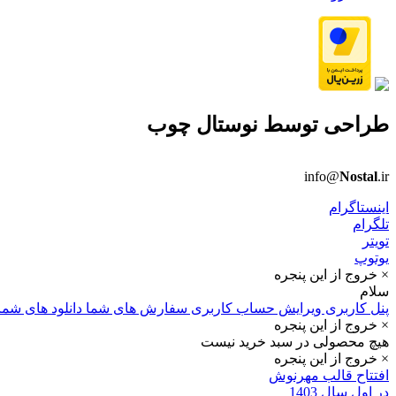
طراحی توسط
نوستال چوب
info@
Nostal
.ir
اینستاگرام
تلگرام
تویتر
یوتوپ
× خروج از این پنجره
سلام
پنل کاربری
ویرایش حساب کاربری
سفارش های شما
دانلود های شما
× خروج از این پنجره
هیچ محصولی در سبد خرید نیست
× خروج از این پنجره
افتتاح قالب مهرنوش
در اول سال 1403