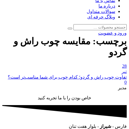
تماس با ما
درباره ما
سوالات متداول
وبلاگ حرفه ای
جستجو
جستجو
برای:
ورود و عضویت
برچسب:
مقایسه چوب راش و
گردو
28
تیر
تفاوت چوب راش و گردو؛ کدام چوب برای شما مناسب‌تر است؟
0
مدیر
خاص بودن را با ما تجربه کنید
فارس -
شیراز
- بلوار هفت تنان