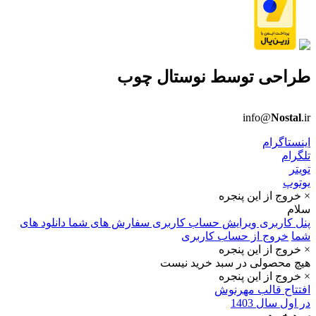
طراحی توسط
نوستال چوب
info@
Nostal
.ir
اینستاگرام
تلگرام
تویتر
یوتوپ
× خروج از این پنجره
سلام
پنل کاربری
ویرایش حساب کاربری
سفارش های شما
دانلود های
شما
خروج از حساب کاربری
× خروج از این پنجره
هیچ محصولی در سبد خرید نیست
× خروج از این پنجره
افتتاح قالب مهرنوش
در اول سال 1403