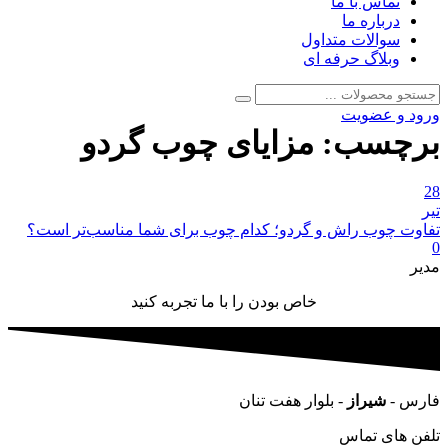
تماس با ما
درباره ما
سوالات متداول
وبلاگ حرفه ای
جستجو
جستجو
برای:
ورود و عضویت
برچسب:
مزایای چوب گردو
28
تیر
تفاوت چوب راش و گردو؛ کدام چوب برای شما مناسب‌تر است؟
0
مدیر
خاص بودن را با ما تجربه کنید
فارس -
شیراز
- بلوار هفت تنان
تلفن های تماس