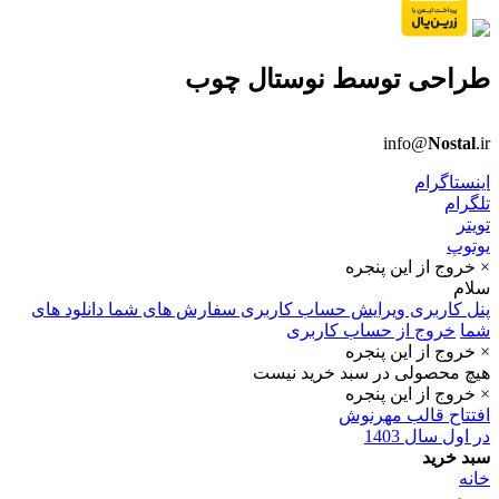
طراحی توسط
نوستال چوب
info@
Nostal
.ir
اینستاگرام
تلگرام
تویتر
یوتوپ
× خروج از این پنجره
سلام
پنل کاربری
ویرایش حساب کاربری
سفارش های شما
دانلود های
شما
خروج از حساب کاربری
× خروج از این پنجره
هیچ محصولی در سبد خرید نیست
× خروج از این پنجره
افتتاح قالب مهرنوش
در اول سال 1403
سبد خرید
خانه