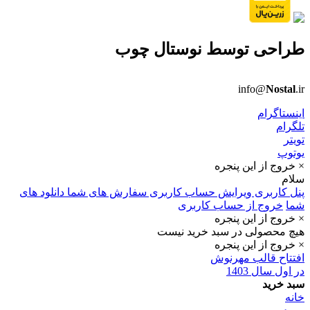
طراحی توسط
نوستال چوب
info@
Nostal
.ir
اینستاگرام
تلگرام
تویتر
یوتوپ
× خروج از این پنجره
سلام
پنل کاربری
ویرایش حساب کاربری
سفارش های شما
دانلود های
شما
خروج از حساب کاربری
× خروج از این پنجره
هیچ محصولی در سبد خرید نیست
× خروج از این پنجره
افتتاح قالب مهرنوش
در اول سال 1403
سبد خرید
خانه