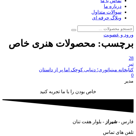
تماس با ما
درباره ما
سوالات متداول
وبلاگ حرفه ای
جستجو
جستجو
برای:
ورود و عضویت
برچسب:
محصولات هنری خاص
28
تیر
کتابخانه مینیاتوری؛ دنیایی کوچک اما پر از داستان
0
مدیر
خاص بودن را با ما تجربه کنید
فارس -
شیراز
- بلوار هفت تنان
تلفن های تماس