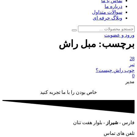
تماس با ما
درباره ما
سوالات متداول
وبلاگ حرفه ای
جستجو
جستجو
برای:
ورود و عضویت
برچسب:
مبل راش
28
تیر
چوب راش چیست؟
0
مدیر
خاص بودن را با ما تجربه کنید
فارس -
شیراز
- بلوار هفت تنان
تلفن های تماس