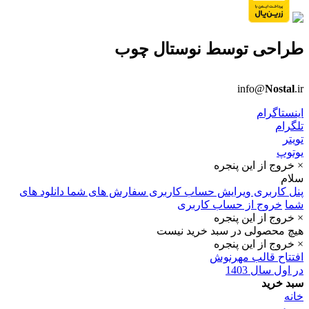
طراحی توسط
نوستال چوب
info@
Nostal
.ir
اینستاگرام
تلگرام
تویتر
یوتوپ
× خروج از این پنجره
سلام
پنل کاربری
ویرایش حساب کاربری
سفارش های شما
دانلود های
شما
خروج از حساب کاربری
× خروج از این پنجره
هیچ محصولی در سبد خرید نیست
× خروج از این پنجره
افتتاح قالب مهرنوش
در اول سال 1403
سبد خرید
خانه