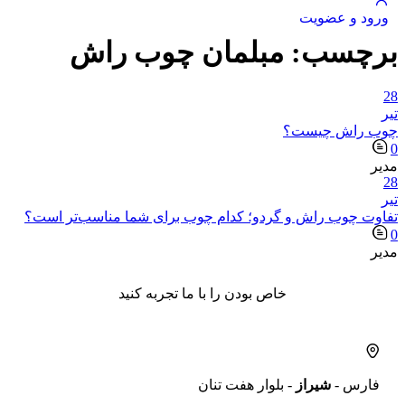
ورود و عضویت
برچسب:
مبلمان چوب راش
28
تیر
چوب راش چیست؟
0
مدیر
28
تیر
تفاوت چوب راش و گردو؛ کدام چوب برای شما مناسب‌تر است؟
0
مدیر
خاص بودن را با ما تجربه کنید
فارس -
شیراز
- بلوار هفت تنان