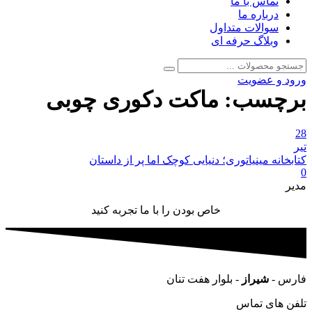
تماس با ما
درباره ما
سوالات متداول
وبلاگ حرفه ای
جستجو
جستجو
برای:
ورود و عضویت
برچسب:
ماکت دکوری چوبی
28
تیر
کتابخانه مینیاتوری؛ دنیایی کوچک اما پر از داستان
0
مدیر
خاص بودن را با ما تجربه کنید
فارس -
شیراز
- بلوار هفت تنان
تلفن های تماس