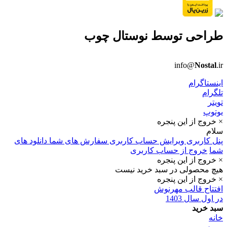
طراحی توسط
نوستال چوب
info@
Nostal
.ir
اینستاگرام
تلگرام
تویتر
یوتوپ
× خروج از این پنجره
سلام
پنل کاربری
ویرایش حساب کاربری
سفارش های شما
دانلود های
شما
خروج از حساب کاربری
× خروج از این پنجره
هیچ محصولی در سبد خرید نیست
× خروج از این پنجره
افتتاح قالب مهرنوش
در اول سال 1403
سبد خرید
خانه