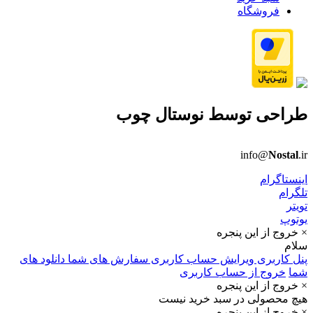
فروشگاه
طراحی توسط
نوستال چوب
info@
Nostal
.ir
اینستاگرام
تلگرام
تویتر
یوتوپ
× خروج از این پنجره
سلام
پنل کاربری
ویرایش حساب کاربری
سفارش های شما
دانلود های
شما
خروج از حساب کاربری
× خروج از این پنجره
هیچ محصولی در سبد خرید نیست
× خروج از این پنجره