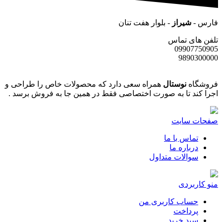
فارس -
شیراز
- بلوار هفت تنان
تلفن های تماس
09907750905
9890300000
فروشگاه
نوستال
همراه سعی دارد که محصولات خاص را طراحی و
اجرا کند تا به صورت اختصاصی فقط در همین جا به فروش برسد .
صفحات سایت
تماس با ما
درباره ما
سوالات متداول
منو کاربردی
حساب کاربری من
پرداخت
سبد خرید