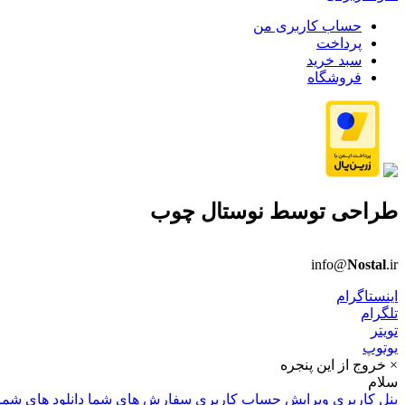
حساب کاربری من
پرداخت
سبد خرید
فروشگاه
طراحی توسط
نوستال چوب
info@
Nostal
.ir
اینستاگرام
تلگرام
تویتر
یوتوپ
× خروج از این پنجره
سلام
پنل کاربری
ویرایش حساب کاربری
سفارش های شما
دانلود های شما