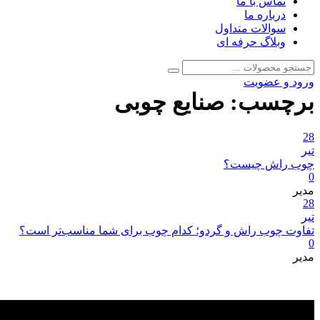
تماس با ما
درباره ما
سوالات متداول
وبلاگ حرفه ای
جستجو
جستجو
برای:
ورود و عضویت
برچسب:
صنایع چوبی
28
تیر
چوب راش چیست؟
0
مدیر
28
تیر
تفاوت چوب راش و گردو؛ کدام چوب برای شما مناسب‌تر است؟
0
مدیر