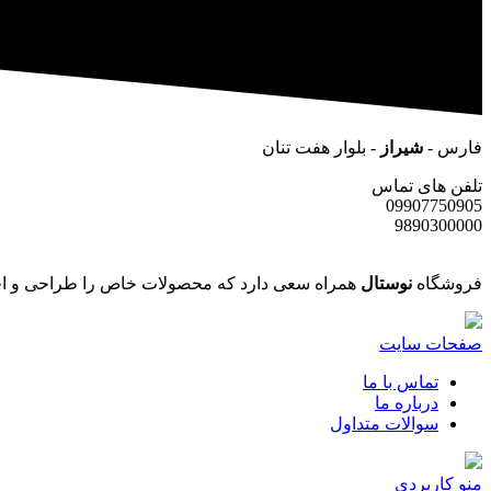
فارس -
شیراز
- بلوار هفت تنان
تلفن های تماس
09907750905
9890300000
فروشگاه
نوستال
همراه سعی دارد که محصولات خاص را طراحی و اجر
صفحات سایت
تماس با ما
درباره ما
سوالات متداول
منو کاربردی