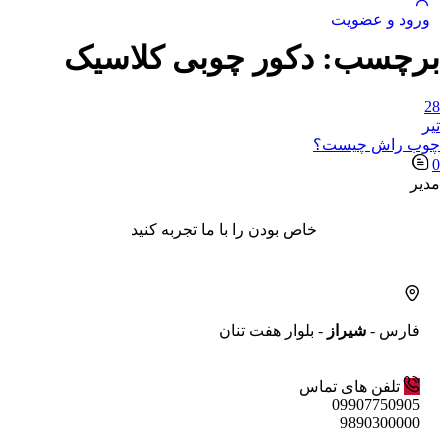
ورود و عضویت
برچسب:
دکور چوبی کلاسیک
28
تیر
چوب راش چیست؟
0
مدیر
خاص بودن را با ما تجربه کنید
فارس -
شیراز
- بلوار هفت تنان
تلفن های تماس
09907750905
9890300000