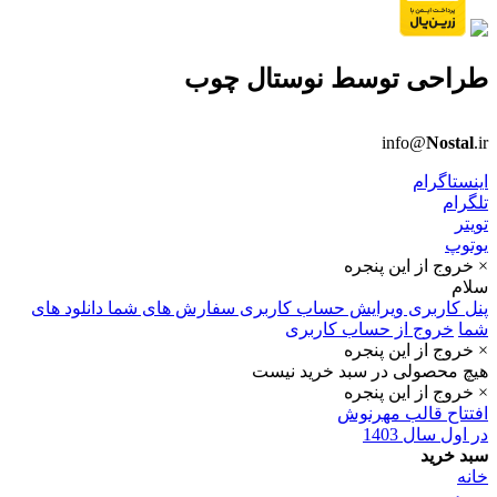
طراحی توسط
نوستال چوب
info@
Nostal
.ir
اینستاگرام
تلگرام
تویتر
یوتوپ
× خروج از این پنجره
سلام
پنل کاربری
ویرایش حساب کاربری
سفارش های شما
دانلود های
شما
خروج از حساب کاربری
× خروج از این پنجره
هیچ محصولی در سبد خرید نیست
× خروج از این پنجره
افتتاح قالب مهرنوش
در اول سال 1403
سبد خرید
خانه