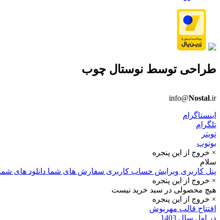
طراحی توسط
نوستال چوب
info@
Nostal
.ir
اینستاگرام
تلگرام
تویتر
یوتوپ
× خروج از این پنجره
سلام
پنل کاربری
ویرایش حساب کاربری
سفارش های شما
دانلود های شما
× خروج از این پنجره
هیچ محصولی در سبد خرید نیست
× خروج از این پنجره
افتتاح قالب مهرنوش
در اول سال 1403