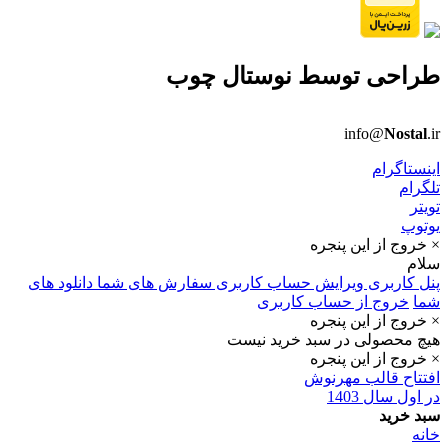
طراحی توسط
نوستال چوب
info@
Nostal
.ir
اینستاگرام
تلگرام
تویتر
یوتوپ
× خروج از این پنجره
سلام
پنل کاربری
ویرایش حساب کاربری
سفارش های شما
دانلود های
شما
خروج از حساب کاربری
× خروج از این پنجره
هیچ محصولی در سبد خرید نیست
× خروج از این پنجره
افتتاح قالب مهرنوش
در اول سال 1403
سبد خرید
خانه