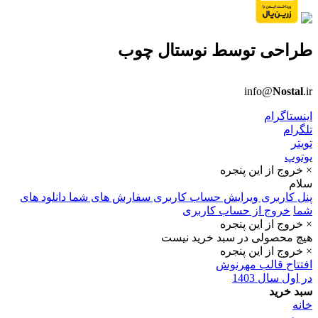
طراحی توسط
نوستال چوب
info@
Nostal
.ir
اینستاگرام
تلگرام
تویتر
یوتوپ
× خروج از این پنجره
سلام
پنل کاربری
ویرایش حساب کاربری
سفارش های شما
دانلود های
شما
خروج از حساب کاربری
× خروج از این پنجره
هیچ محصولی در سبد خرید نیست
× خروج از این پنجره
افتتاح قالب مهرنوش
در اول سال 1403
سبد خرید
خانه