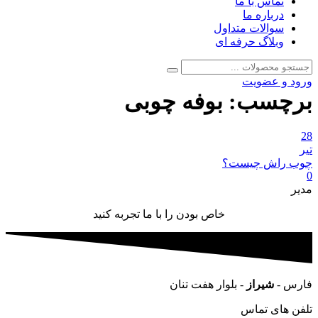
تماس با ما
درباره ما
سوالات متداول
وبلاگ حرفه ای
جستجو
جستجو
برای:
ورود و عضویت
برچسب:
بوفه چوبی
28
تیر
چوب راش چیست؟
0
مدیر
خاص بودن را با ما تجربه کنید
فارس -
شیراز
- بلوار هفت تنان
تلفن های تماس