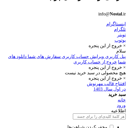
info@
Nostal
.ir
اینستاگرام
تلگرام
تویتر
یوتوپ
× خروج از این پنجره
سلام
پنل کاربری
ویرایش حساب کاربری
سفارش های شما
دانلود های
شما
خروج از حساب کاربری
× خروج از این پنجره
هیچ محصولی در سبد خرید نیست
× خروج از این پنجره
افتتاح قالب مهرنوش
در اول سال 1403
سبد خرید
خانه
ورود
اطلاعیه
مخفی‌کردن شباهت‌ها