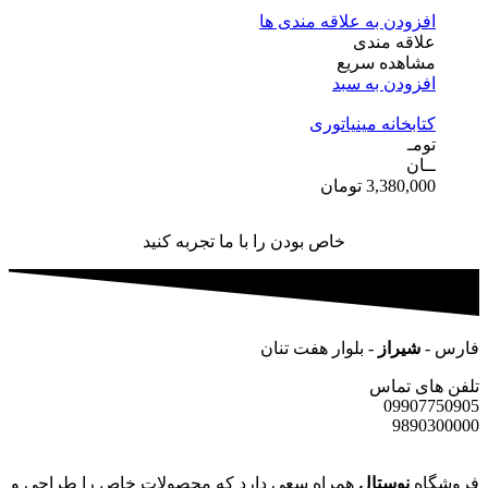
افزودن به علاقه مندی ها
علاقه مندی
مشاهده سریع
افزودن به سبد
کتابخانه مینیاتوری
تومـ
ــان
3,380,000
تومان
خاص بودن را با ما تجربه کنید
فارس -
شیراز
- بلوار هفت تنان
تلفن های تماس
09907750905
9890300000
فروشگاه
نوستال
همراه سعی دارد که محصولات خاص را طراحی و