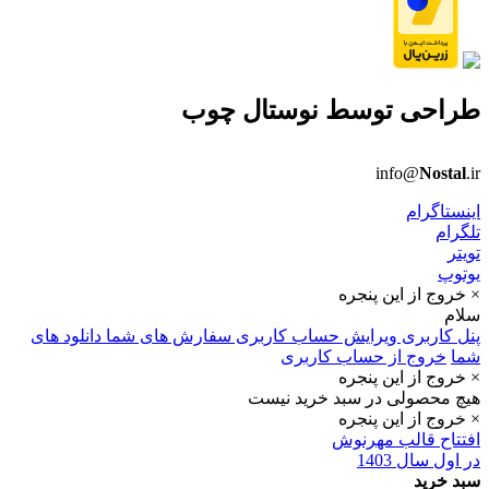
طراحی توسط
نوستال چوب
info@
Nostal
.ir
اینستاگرام
تلگرام
تویتر
یوتوپ
× خروج از این پنجره
سلام
پنل کاربری
ویرایش حساب کاربری
سفارش های شما
دانلود های
شما
خروج از حساب کاربری
× خروج از این پنجره
هیچ محصولی در سبد خرید نیست
× خروج از این پنجره
افتتاح قالب مهرنوش
در اول سال 1403
سبد خرید