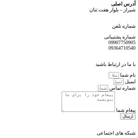
آدرس اصلی
شیراز – بلوار هفت تنان
شماره تلفن
شماره پشتیبانی
09907750905
09364710540
با ما در ارتباط باشید
نام شما
ایمیل
شماره تماس
پیغام شما
ارسال
شبکه های اجتماعی