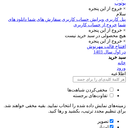
یوتوپ
× خروج از این پنجره
سلام
پنل کاربری
ویرایش حساب کاربری
سفارش های شما
دانلود های
شما
خروج از حساب کاربری
× خروج از این پنجره
هیچ محصولی در سبد خرید نیست
× خروج از این پنجره
افتتاح قالب مهرنوش
در اول سال 1403
سبد خرید
خانه
ورود
اطلاعیه
مخفی‌کردن شباهت‌ها
تفاوت‌های برجسته
زمینه‌های نمایش داده شده را انتخاب نمایید. بقیه مخفی خواهند شد.
برای تنظیم مجدد ترتیب، بکشید و رها کنید.
تصویر
امتیاز